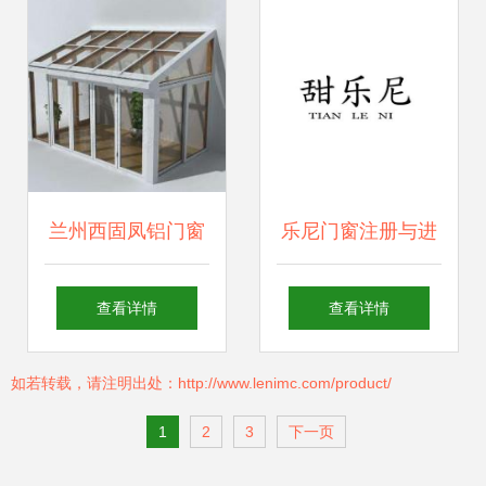
乐尼门窗为你守护
析
兰州西固凤铝门窗
乐尼门窗注册与进
展示厅 乐尼门窗供
度查询全攻略 一站
查看详情
查看详情
应产品全解析
式指南助您高效办
如若转载，请注明出处：http://www.lenimc.com/product/
理
1
2
3
下一页