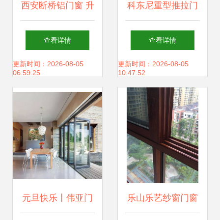
西安断桥铝门窗 升
科东尼重型推拉门
飞建筑与乐尼门窗
乐尼门窗倾心打造
查看详情
查看详情
携手打造高品质生
的高端奢居之选
更新时间：2026-08-05
更新时间：2026-08-05
06:59:25
10:47:52
活
元旦快乐丨伟亚门
乐山乐艺纱窗门窗